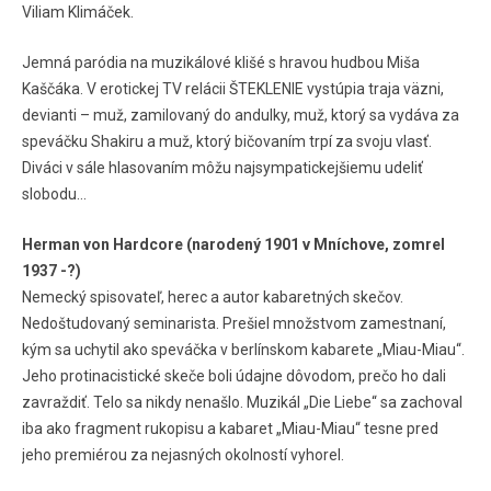
Viliam Klimáček.
Jemná paródia na muzikálové klišé s hravou hudbou Miša
Kaščáka. V erotickej TV relácii ŠTEKLENIE vystúpia traja väzni,
devianti – muž, zamilovaný do andulky, muž, ktorý sa vydáva za
speváčku Shakiru a muž, ktorý bičovaním trpí za svoju vlasť.
Diváci v sále hlasovaním môžu najsympatickejšiemu udeliť
slobodu…
Herman von Hardcore (narodený 1901 v Mníchove, zomrel
1937 -?)
Nemecký spisovateľ, herec a autor kabaretných skečov.
Nedoštudovaný seminarista. Prešiel množstvom zamestnaní,
kým sa uchytil ako speváčka v berlínskom kabarete „Miau-Miau“.
Jeho protinacistické skeče boli údajne dôvodom, prečo ho dali
zavraždiť. Telo sa nikdy nenašlo. Muzikál „Die Liebe“ sa zachoval
iba ako fragment rukopisu a kabaret „Miau-Miau“ tesne pred
jeho premiérou za nejasných okolností vyhorel.