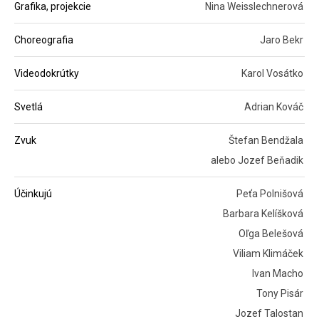
Grafika, projekcie
Nina Weisslechnerová
Choreografia
Jaro Bekr
Videodokrútky
Karol Vosátko
Svetlá
Adrian Kováč
Zvuk
Štefan Bendžala
alebo Jozef Beňadik
Účinkujú
Peťa Polnišová
Barbara Kelíšková
Oľga Belešová
Viliam Klimáček
Ivan Macho
Tony Pisár
Jozef Talostan